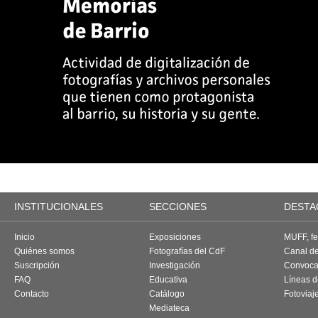
INSTITUCIONALES
SECCIONES
DESTA
Inicio
Exposiciones
MUFF, fes
Quiénes somos
Fotografías del CdF
Canal d
Suscripción
Investigación
Convoca
FAQ
Educativa
Líneas d
Contacto
Catálogo
Fotoviaj
Mediateca