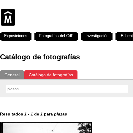
Exposiciones
Fotografías del CdF
Investigación
Educat
Catálogo de fotografías
General
Catálogo de fotografías
Resultados
1
-
1
de
1
para
plazas