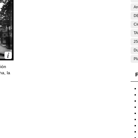
Ar
DE
Ci
T
25
Du
Pl
ción
ha, la
P