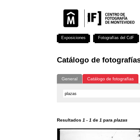
Exposiciones
Fotografías del CdF
Catálogo de fotografía
General
Catálogo de fotografías
Resultados
1
-
1
de
1
para
plazas