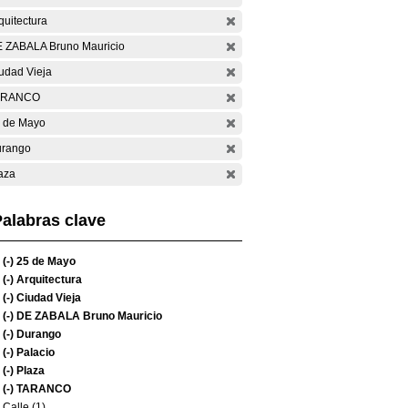
quitectura
 ZABALA Bruno Mauricio
udad Vieja
ARANCO
 de Mayo
rango
aza
alabras clave
(-)
25 de Mayo
(-)
Arquitectura
(-)
Ciudad Vieja
(-)
DE ZABALA Bruno Mauricio
(-)
Durango
(-)
Palacio
(-)
Plaza
(-)
TARANCO
Calle (1)