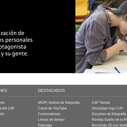
NES
DESTACADOS
nes
MUFF, festival de fotografía
CdF Tienda
as del CdF
Canal de YouTube
Descargar logo CdF
ión
Convocatorias
Escuelas de fotografía
Líneas de tiempo
Revista Sueño de la 
Fotoviaje
Recorrido 3D por Sed