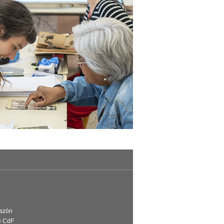
Razón
e CdF