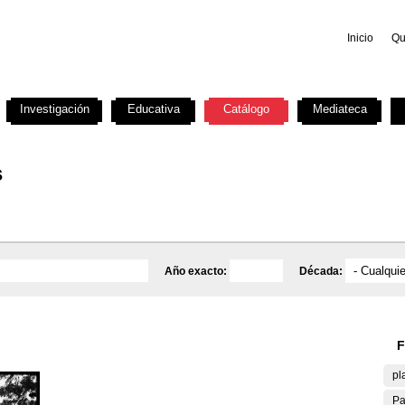
Inicio
Qu
Investigación
Educativa
Catálogo
Mediateca
s
Año exacto:
Década:
F
pl
Pa