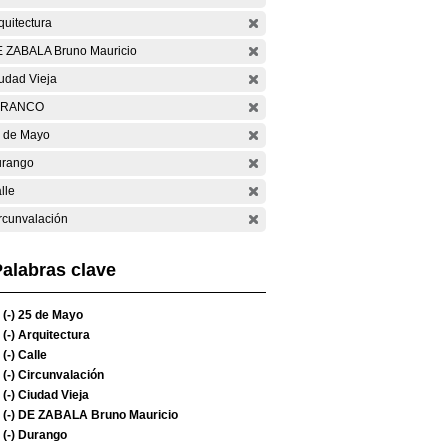
quitectura
 ZABALA Bruno Mauricio
udad Vieja
ARANCO
 de Mayo
rango
lle
rcunvalación
alabras clave
(-)
25 de Mayo
(-)
Arquitectura
(-)
Calle
(-)
Circunvalación
(-)
Ciudad Vieja
(-)
DE ZABALA Bruno Mauricio
(-)
Durango