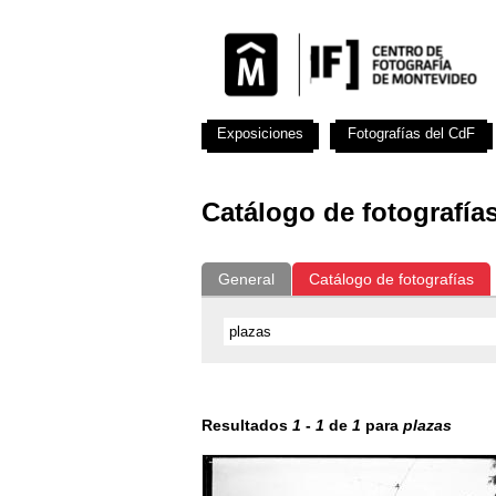
Exposiciones
Fotografías del CdF
Catálogo de fotografía
General
Catálogo de fotografías
Resultados
1
-
1
de
1
para
plazas