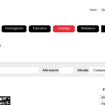
Inicio
Qu
Investigación
Educativa
Catálogo
Mediateca
s
Año exacto:
Década:
F
pl
Pa