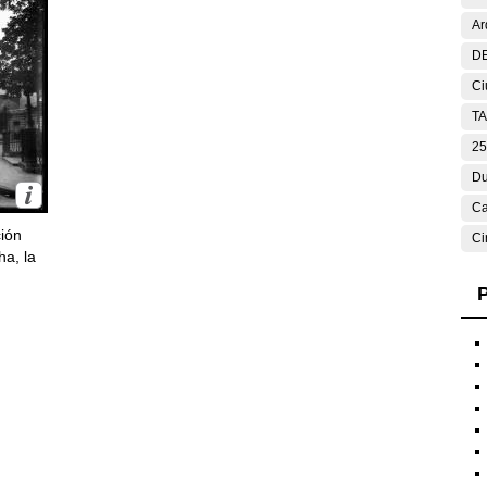
Ar
DE
Ci
T
25
Du
Ca
ción
Ci
ha, la
P