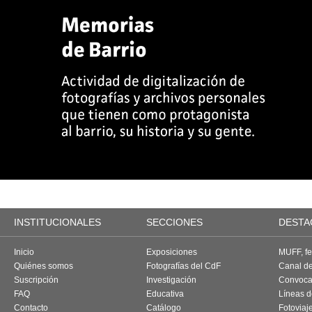
INSTITUCIONALES
SECCIONES
DESTA
Inicio
Exposiciones
MUFF, fes
Quiénes somos
Fotografías del CdF
Canal d
Suscripción
Investigación
Convoca
FAQ
Educativa
Líneas d
Contacto
Catálogo
Fotoviaj