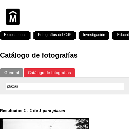
Exposiciones
Fotografías del CdF
Investigación
Educat
Catálogo de fotografías
General
Catálogo de fotografías
Resultados
1
-
1
de
1
para
plazas