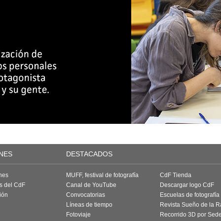
NES
DESTACADOS
nes
MUFF, festival de fotografía
CdF Tienda
as del CdF
Canal de YouTube
Descargar logo CdF
ión
Convocatorias
Escuelas de fotografía
Líneas de tiempo
Revista Sueño de la 
Fotoviaje
Recorrido 3D por Sed