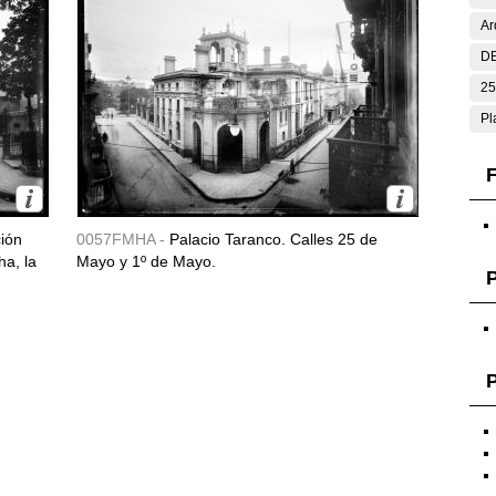
Ar
DE
25
Pl
F
ción
0057FMHA -
Palacio Taranco. Calles 25 de
ha, la
Mayo y 1º de Mayo.
P