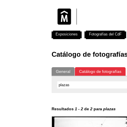
Exposiciones
Fotografías del CdF
Catálogo de fotografía
General
Catálogo de fotografías
Resultados
1
-
2
de
2
para
plazas