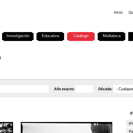
Inicio
Qu
Investigación
Educativa
Catálogo
Mediateca
s
Año exacto:
Década:
F
pl
Pa