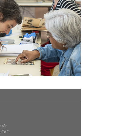
Razón
e CdF