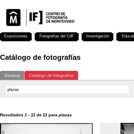
Exposiciones
Fotografías del CdF
Investigación
Educat
Catálogo de fotografías
General
Catálogo de fotografías
Resultados
1
-
11
de
11
para
plazas