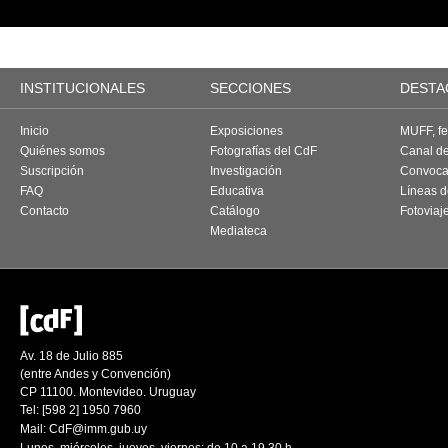
INSTITUCIONALES
SECCIONES
DESTA
Inicio
Exposiciones
MUFF, fes
Quiénes somos
Fotografías del CdF
Canal d
Suscripción
Investigación
Convoca
FAQ
Educativa
Líneas d
Contacto
Catálogo
Fotoviaj
Mediateca
Av. 18 de Julio 885
(entre Andes y Convención)
CP 11100. Montevideo. Uruguay
Tel: [598 2] 1950 7960
Mail:
CdF@imm.gub.uy