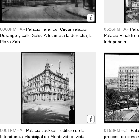
0060FMHA -
Palacio Taranco. Circunvalación
0526FMHA -
Pala
Durango y calle Solís. Adelante a la derecha, la
Palacio Rinaldi e
Plaza Zab...
Independen...
0001FMHA -
Palacio Jackson, edificio de la
0153FMHC -
Pala
Intendencia Municipal de Montevideo, vista
proceso de const