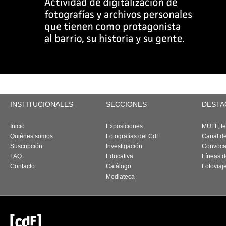
INSTITUCIONALES
SECCIONES
DESTA
Inicio
Exposiciones
MUFF, fes
Quiénes somos
Fotografías del CdF
Canal d
Suscripción
Investigación
Convoca
FAQ
Educativa
Líneas d
Contacto
Catálogo
Fotoviaj
Mediateca