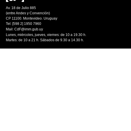
Av. 18 de Julio 885
(entre Andes y Convención)
CP 11100. Montevideo. Uruguay
Tel: [598 2] 1950 7960
Mail:
CdF@imm.gub.uy
Lunes, miércoles, jueves, viernes: de 10 a 19.30 h.
Martes: de 10 a 21 h. Sábados de 9.30 a 14.30 h.