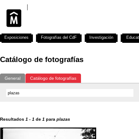
Exposiciones
Fotografías del CdF
Investigación
Educat
Catálogo de fotografías
General
Catálogo de fotografías
Resultados
1
-
1
de
1
para
plazas