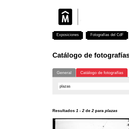
Exposiciones
Fotografías del CdF
Catálogo de fotografía
General
Catálogo de fotografías
Resultados
1
-
2
de
2
para
plazas