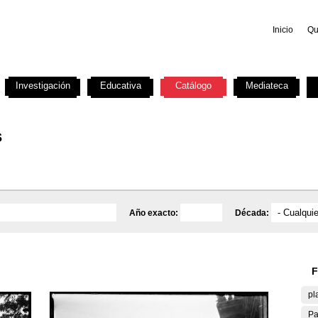
Inicio
Qu
Investigación
Educativa
Catálogo
Mediateca
s
Año exacto:
Década:
F
pl
Pa