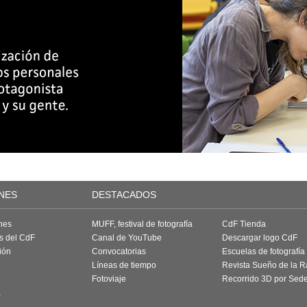
NES
DESTACADOS
nes
MUFF, festival de fotografía
CdF Tienda
as del CdF
Canal de YouTube
Descargar logo CdF
ión
Convocatorias
Escuelas de fotografía
Líneas de tiempo
Revista Sueño de la 
Fotoviaje
Recorrido 3D por Sed
a