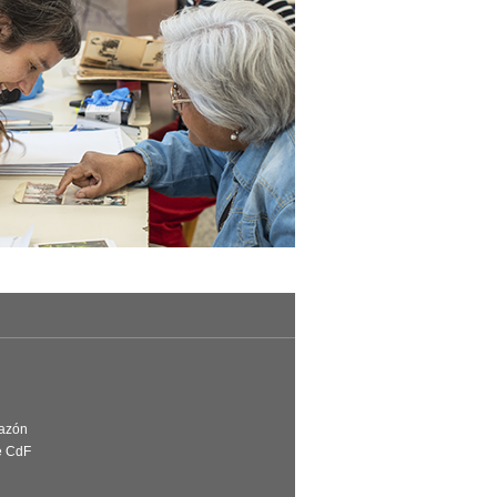
Razón
e CdF