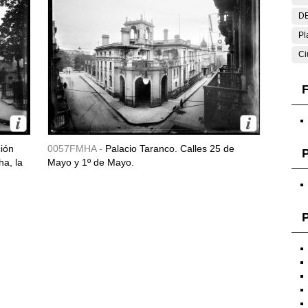
DE
Pl
Ci
F
ción
0057FMHA -
Palacio Taranco. Calles 25 de
ha, la
Mayo y 1º de Mayo.
P