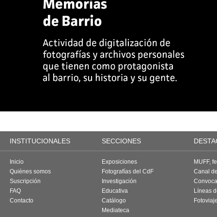
INSTITUCIONALES
SECCIONES
DESTA
Inicio
Exposiciones
MUFF, fes
Quiénes somos
Fotografías del CdF
Canal d
Suscripción
Investigación
Convoca
FAQ
Educativa
Líneas d
Contacto
Catálogo
Fotoviaj
Mediateca