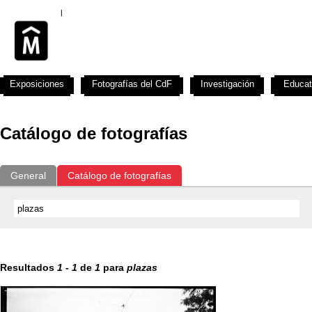
Exposiciones
Fotografías del CdF
Investigación
Educat
Catálogo de fotografías
General
Catálogo de fotografías
Resultados
1
-
1
de
1
para
plazas