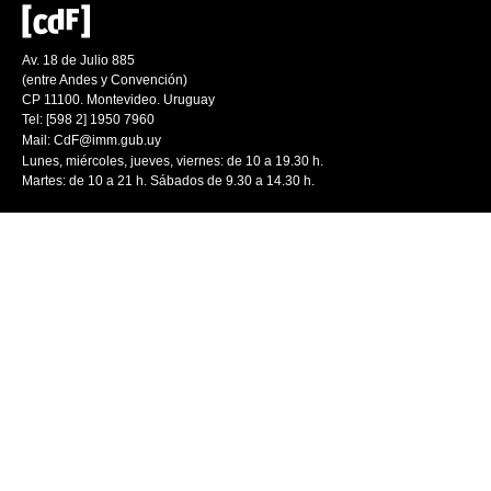
Av. 18 de Julio 885
(entre Andes y Convención)
CP 11100. Montevideo. Uruguay
Tel: [598 2] 1950 7960
Mail:
CdF@imm.gub.uy
Lunes, miércoles, jueves, viernes: de 10 a 19.30 h.
Martes: de 10 a 21 h. Sábados de 9.30 a 14.30 h.