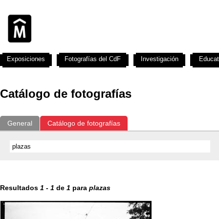
Exposiciones
Fotografías del CdF
Investigación
Educat
Catálogo de fotografías
General
Catálogo de fotografías
Resultados
1
-
1
de
1
para
plazas