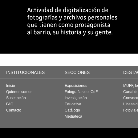
INSTITUCIONALES
SECCIONES
DESTA
Inicio
Exposiciones
MUFF, fes
Quiénes somos
Fotografías del CdF
Canal d
Suscripción
Investigación
Convoca
FAQ
Educativa
Líneas d
Contacto
Catálogo
Fotoviaj
Mediateca