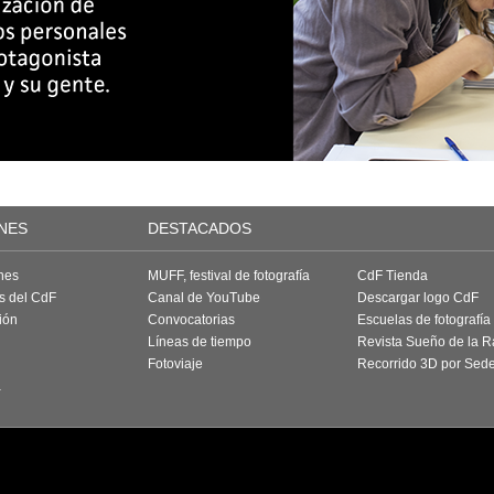
NES
DESTACADOS
nes
MUFF, festival de fotografía
CdF Tienda
as del CdF
Canal de YouTube
Descargar logo CdF
ión
Convocatorias
Escuelas de fotografía
Líneas de tiempo
Revista Sueño de la 
Fotoviaje
Recorrido 3D por Sed
a