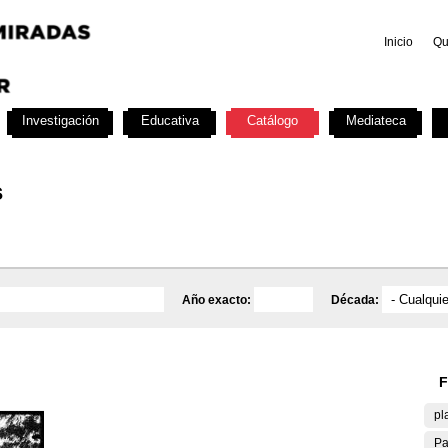
Inicio
Qu
Investigación
Educativa
Catálogo
Mediateca
s
Año exacto:
Década:
F
pl
Pa