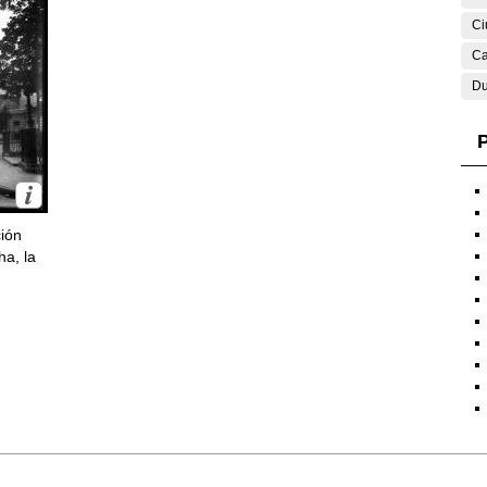
Ci
Ca
Du
P
ción
ha, la