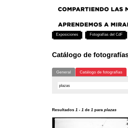
Exposiciones
Fotografías del CdF
Catálogo de fotografía
General
Catálogo de fotografías
Resultados
1
-
1
de
1
para
plazas