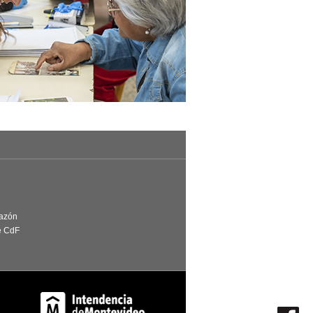
Razón
e CdF