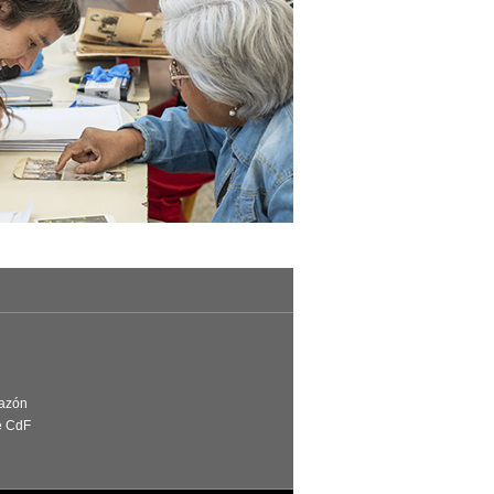
Razón
e CdF