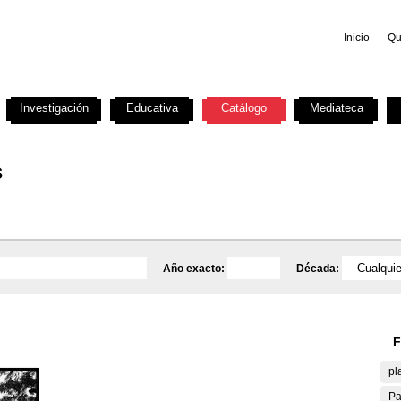
Inicio
Qu
Investigación
Educativa
Catálogo
Mediateca
s
Año exacto:
Década:
F
pl
Pa