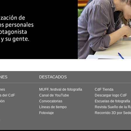
NES
DESTACADOS
nes
MUFF, festival de fotografía
CdF Tienda
as del CdF
Canal de YouTube
Descargar logo CdF
ión
Convocatorias
Escuelas de fotografía
Líneas de tiempo
Revista Sueño de la 
Fotoviaje
Recorrido 3D por Sed
a