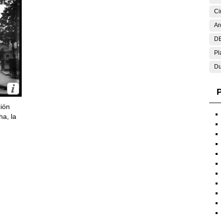
Ci
Ar
DE
Pl
Du
P
ción
ha, la