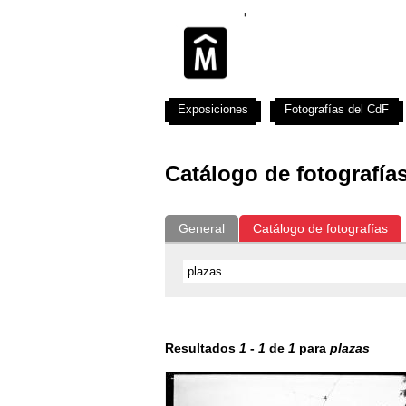
Exposiciones
Fotografías del CdF
Catálogo de fotografía
General
Catálogo de fotografías
Resultados
1
-
1
de
1
para
plazas