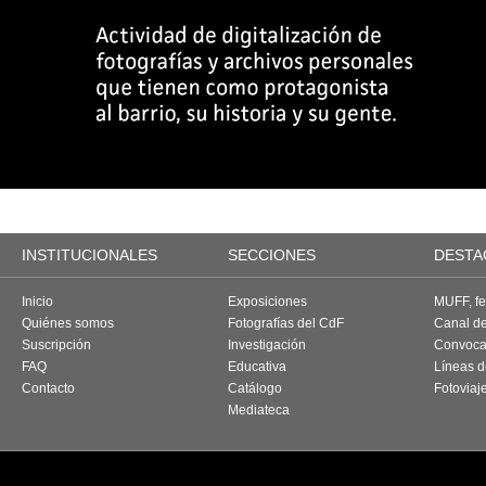
INSTITUCIONALES
SECCIONES
DESTA
Inicio
Exposiciones
MUFF, fes
Quiénes somos
Fotografías del CdF
Canal d
Suscripción
Investigación
Convoca
FAQ
Educativa
Líneas d
Contacto
Catálogo
Fotoviaj
Mediateca