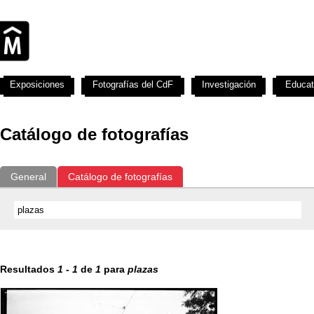
Exposiciones
Fotografías del CdF
Investigación
Educat
Catálogo de fotografías
General
Catálogo de fotografías
Resultados
1
-
1
de
1
para
plazas