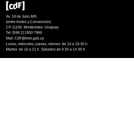
Av. 18 de Julio 885
(entre Andes y Convención)
CP 11100. Montevideo. Uruguay
Tel: [598 2] 1950 7960
Mail:
CdF@imm.gub.uy
Lunes, miércoles, jueves, viernes: de 10 a 19.30 h.
Martes: de 10 a 21 h. Sábados de 9.30 a 14.30 h.