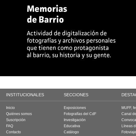
INSTITUCIONALES
SECCIONES
DESTA
Inicio
Exposiciones
MUFF, fes
Quiénes somos
Fotografías del CdF
Canal d
Suscripción
Investigación
Convoca
FAQ
Educativa
Líneas d
Contacto
Catálogo
Fotoviaj