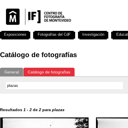
Exposiciones
Fotografías del CdF
Investigación
Educat
Catálogo de fotografías
General
Catálogo de fotografías
Resultados
1
-
2
de
2
para
plazas