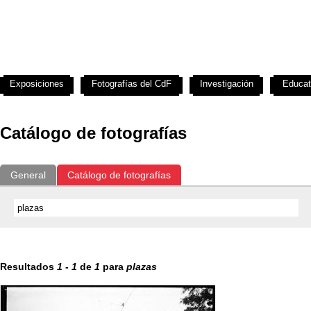
Exposiciones
Fotografías del CdF
Investigación
Educat
Catálogo de fotografías
General
Catálogo de fotografías
Resultados
1
-
1
de
1
para
plazas