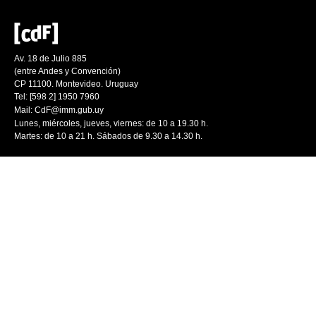
Av. 18 de Julio 885
(entre Andes y Convención)
CP 11100. Montevideo. Uruguay
Tel: [598 2] 1950 7960
Mail:
CdF@imm.gub.uy
Lunes, miércoles, jueves, viernes: de 10 a 19.30 h.
Martes: de 10 a 21 h. Sábados de 9.30 a 14.30 h.