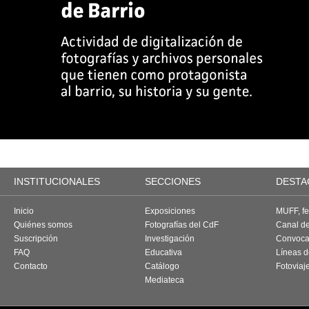
INSTITUCIONALES
SECCIONES
DESTA
Inicio
Exposiciones
MUFF, fes
Quiénes somos
Fotografías del CdF
Canal d
Suscripción
Investigación
Convoca
FAQ
Educativa
Líneas d
Contacto
Catálogo
Fotoviaj
Mediateca