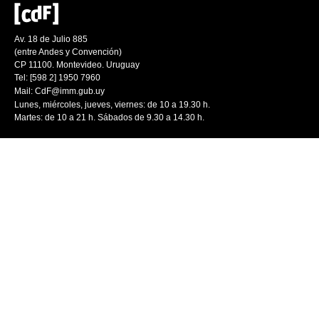
Av. 18 de Julio 885
(entre Andes y Convención)
CP 11100. Montevideo. Uruguay
Tel: [598 2] 1950 7960
Mail:
CdF@imm.gub.uy
Lunes, miércoles, jueves, viernes: de 10 a 19.30 h.
Martes: de 10 a 21 h. Sábados de 9.30 a 14.30 h.