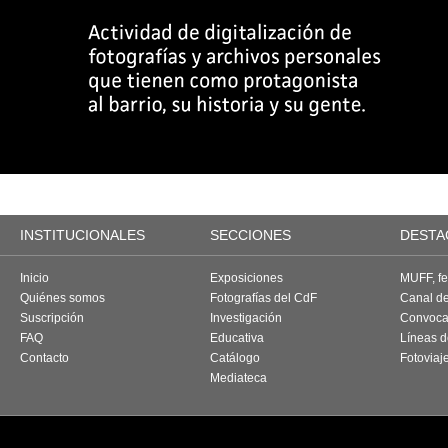
INSTITUCIONALES
SECCIONES
DESTA
Inicio
Exposiciones
MUFF, fes
Quiénes somos
Fotografías del CdF
Canal d
Suscripción
Investigación
Convoca
FAQ
Educativa
Líneas d
Contacto
Catálogo
Fotoviaj
Mediateca