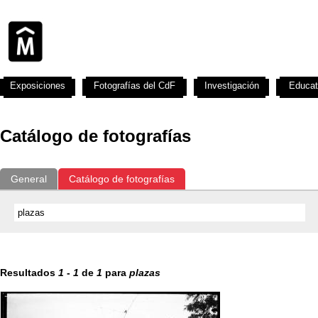
Exposiciones
Fotografías del CdF
Investigación
Educat
Catálogo de fotografías
General
Catálogo de fotografías
Resultados
1
-
1
de
1
para
plazas