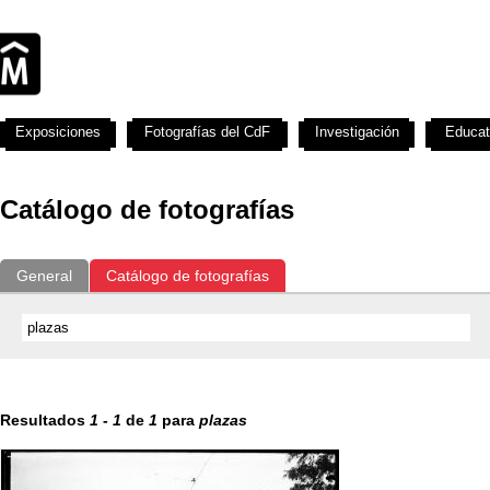
Exposiciones
Fotografías del CdF
Investigación
Educat
Catálogo de fotografías
General
Catálogo de fotografías
Resultados
1
-
1
de
1
para
plazas