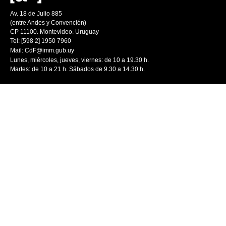
Av. 18 de Julio 885
(entre Andes y Convención)
CP 11100. Montevideo. Uruguay
Tel: [598 2] 1950 7960
Mail:
CdF@imm.gub.uy
Lunes, miércoles, jueves, viernes: de 10 a 19.30 h.
Martes: de 10 a 21 h. Sábados de 9.30 a 14.30 h.