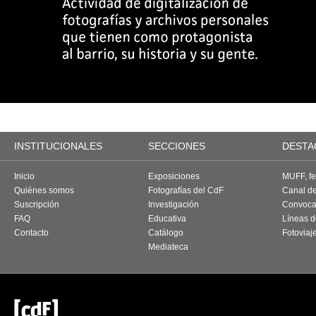
INSTITUCIONALES
SECCIONES
DESTA
Inicio
Exposiciones
MUFF, fes
Quiénes somos
Fotografías del CdF
Canal d
Suscripción
Investigación
Convoca
FAQ
Educativa
Líneas d
Contacto
Catálogo
Fotoviaj
Mediateca