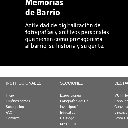
INSTITUCIONALES
SECCIONES
DESTA
Inicio
Exposiciones
MUFF, fes
Quiénes somos
Fotografías del CdF
Canal d
Suscripción
Investigación
Convoca
FAQ
Educativa
Líneas d
Contacto
Catálogo
Fotoviaj
Mediateca