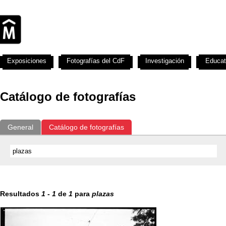
Exposiciones
Fotografías del CdF
Investigación
Educat
Catálogo de fotografías
General
Catálogo de fotografías
Resultados
1
-
1
de
1
para
plazas