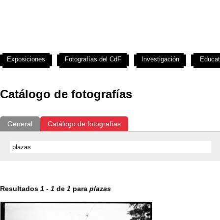
Exposiciones
Fotografías del CdF
Investigación
Educat
Catálogo de fotografías
General
Catálogo de fotografías
Resultados
1
-
1
de
1
para
plazas