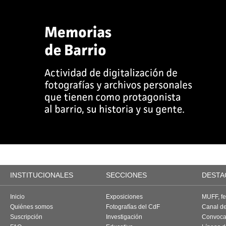
INSTITUCIONALES
SECCIONES
DESTA
Inicio
Exposiciones
MUFF, fes
Quiénes somos
Fotografías del CdF
Canal d
Suscripción
Investigación
Convoca