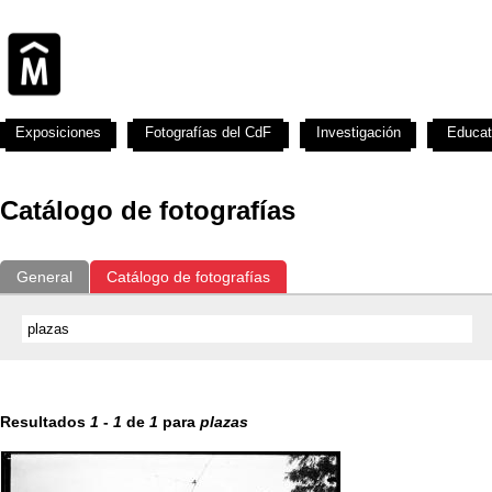
Exposiciones
Fotografías del CdF
Investigación
Educat
Catálogo de fotografías
General
Catálogo de fotografías
Resultados
1
-
1
de
1
para
plazas