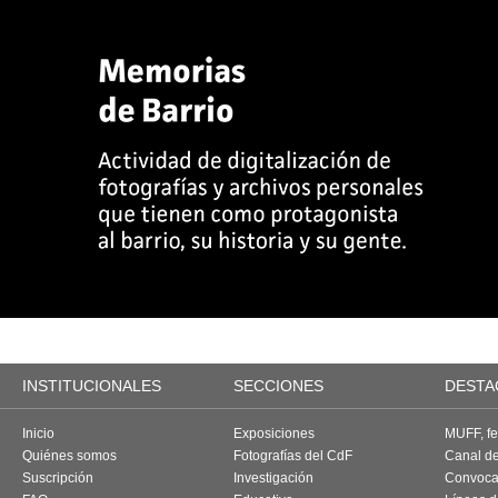
INSTITUCIONALES
SECCIONES
DESTA
Inicio
Exposiciones
MUFF, fes
Quiénes somos
Fotografías del CdF
Canal d
Suscripción
Investigación
Convoca