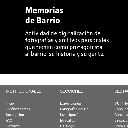
INSTITUCIONALES
SECCIONES
DESTA
Inicio
Exposiciones
MUFF, fes
Quiénes somos
Fotografías del CdF
Canal d
Suscripción
Investigación
Convoca
FAQ
Educativa
Líneas d
Contacto
Catálogo
Fotoviaj