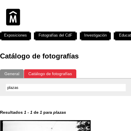
Exposiciones
Fotografías del CdF
Investigación
Educat
Catálogo de fotografías
General
Catálogo de fotografías
Resultados
1
-
1
de
1
para
plazas