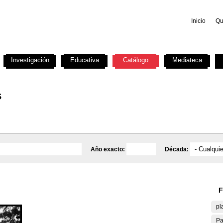
Inicio
Qu
Investigación
Educativa
Catálogo
Mediateca
s
Año exacto:
Década:
F
pl
Pa