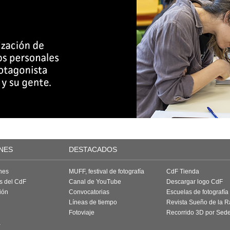
NES
DESTACADOS
nes
MUFF, festival de fotografía
CdF Tienda
as del CdF
Canal de YouTube
Descargar logo CdF
ión
Convocatorias
Escuelas de fotografía
Líneas de tiempo
Revista Sueño de la 
Fotoviaje
Recorrido 3D por Sed
a