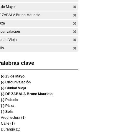
 de Mayo
 ZABALA Bruno Mauricio
aza
rcunvalación
udad Vieja
lís
alabras clave
(-)
25 de Mayo
(-)
Circunvalación
(-)
Ciudad Vieja
(-)
DE ZABALA Bruno Mauricio
(-)
Palacio
(-)
Plaza
(-)
Solís
Arquitectura (1)
Calle (1)
Durango (1)