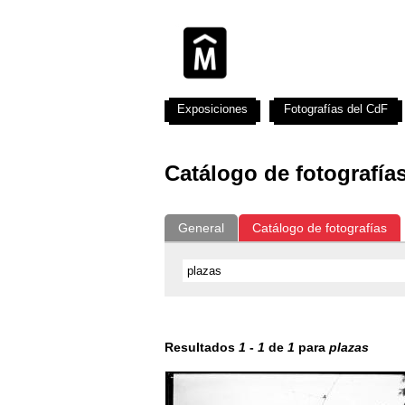
Exposiciones
Fotografías del CdF
Catálogo de fotografía
General
Catálogo de fotografías
Resultados
1
-
1
de
1
para
plazas