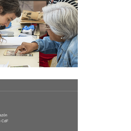
Razón
e CdF