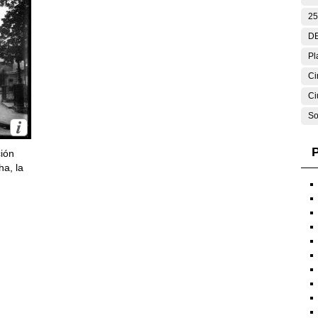
25
DE
Pl
Ci
Ci
So
P
ción
ha, la