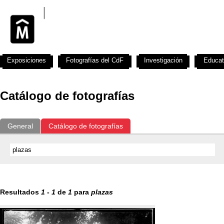
Exposiciones
Fotografías del CdF
Investigación
Educat
Catálogo de fotografías
General
Catálogo de fotografías
Resultados
1
-
1
de
1
para
plazas