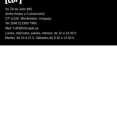
Av. 18 de Julio 885
(entre Andes y Convención)
CP 11100. Montevideo. Uruguay
Tel: [598 2] 1950 7960
Mail:
CdF@imm.gub.uy
Lunes, miércoles, jueves, viernes: de 10 a 19.30 h.
Martes: de 10 a 21 h. Sábados de 9.30 a 14.30 h.