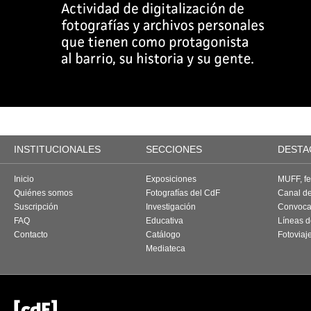
INSTITUCIONALES
SECCIONES
DESTA
Inicio
Exposiciones
MUFF, fes
Quiénes somos
Fotografías del CdF
Canal d
Suscripción
Investigación
Convoca
FAQ
Educativa
Líneas d
Contacto
Catálogo
Fotoviaj
Mediateca