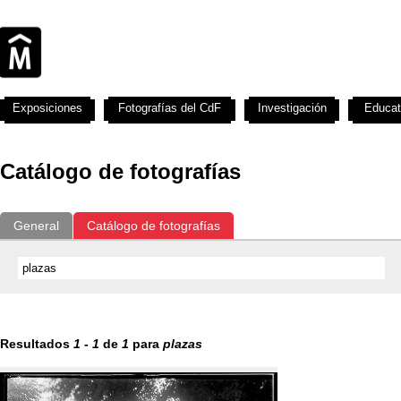
Exposiciones
Fotografías del CdF
Investigación
Educat
Catálogo de fotografías
General
Catálogo de fotografías
Resultados
1
-
1
de
1
para
plazas