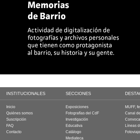
INSTITUCIONALES
SECCIONES
DESTA
Inicio
Exposiciones
MUFF, fes
Quiénes somos
Fotografías del CdF
Canal d
Suscripción
Investigación
Convoca
FAQ
Educativa
Líneas d
Contacto
Catálogo
Fotoviaj
Mediateca