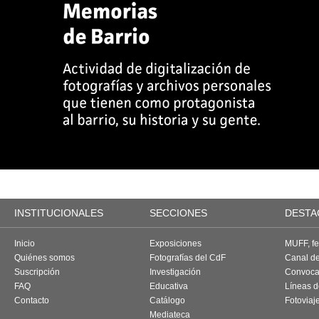
INSTITUCIONALES
SECCIONES
DESTA
Inicio
Exposiciones
MUFF, fes
Quiénes somos
Fotografías del CdF
Canal d
Suscripción
Investigación
Convoca
FAQ
Educativa
Líneas d
Contacto
Catálogo
Fotoviaj
Mediateca