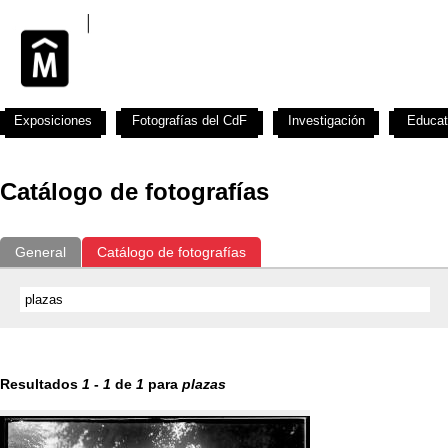
Exposiciones
Fotografías del CdF
Investigación
Educat
Catálogo de fotografías
General
Catálogo de fotografías
Resultados
1
-
1
de
1
para
plazas