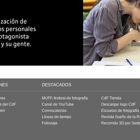
NES
DESTACADOS
nes
MUFF, festival de fotografía
CdF Tienda
as del CdF
Canal de YouTube
Descargar logo CdF
ión
Convocatorias
Escuelas de fotografía
Líneas de tiempo
Revista Sueño de la 
Fotoviaje
Recorrido 3D por Sed
a