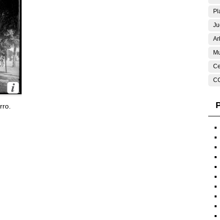
Pl
Ju
Ar
Mu
Ce
C
P
rro.