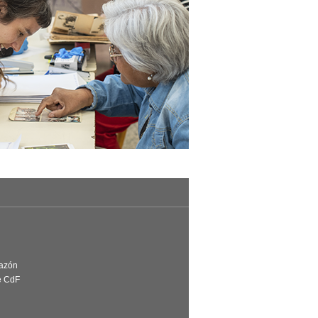
Razón
e CdF