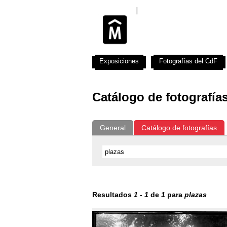
Exposiciones
Fotografías del CdF
Catálogo de fotografía
General
Catálogo de fotografías
Resultados
1
-
1
de
1
para
plazas