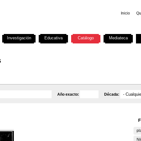
Inicio
Qu
Investigación
Educativa
Catálogo
Mediateca
s
Año exacto:
Década:
F
pl
Ni