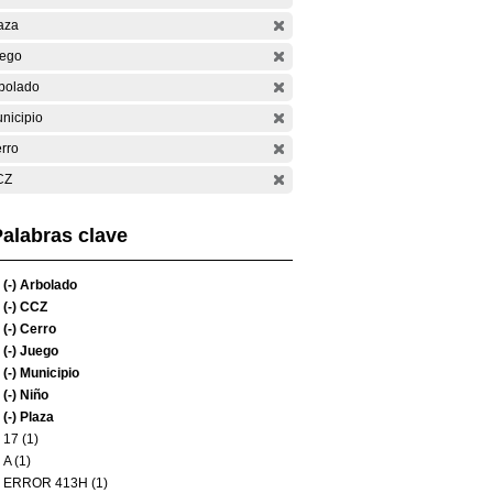
aza
ego
bolado
nicipio
rro
CZ
alabras clave
(-)
Arbolado
(-)
CCZ
(-)
Cerro
(-)
Juego
(-)
Municipio
(-)
Niño
(-)
Plaza
17 (1)
A (1)
ERROR 413H (1)