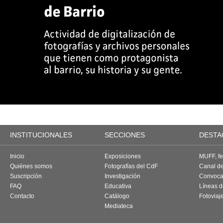
INSTITUCIONALES
SECCIONES
DESTA
Inicio
Exposiciones
MUFF, fes
Quiénes somos
Fotografías del CdF
Canal d
Suscripción
Investigación
Convoca
FAQ
Educativa
Líneas d
Contacto
Catálogo
Fotoviaj
Mediateca