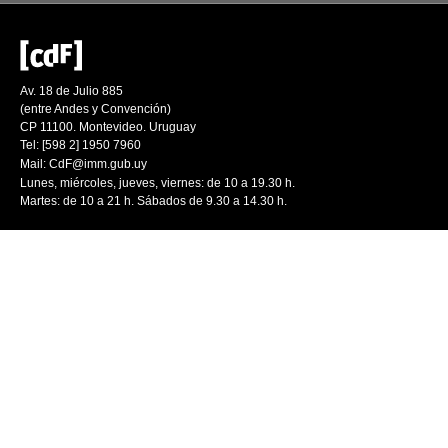
Av. 18 de Julio 885
(entre Andes y Convención)
CP 11100. Montevideo. Uruguay
Tel: [598 2] 1950 7960
Mail:
CdF@imm.gub.uy
Lunes, miércoles, jueves, viernes: de 10 a 19.30 h.
Martes: de 10 a 21 h. Sábados de 9.30 a 14.30 h.