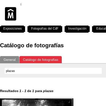
Exposiciones
Fotografías del CdF
Investigación
Educat
Catálogo de fotografías
General
Catálogo de fotografías
Resultados
1
-
1
de
1
para
plazas