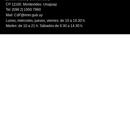
CP 11100. Montevideo. Uruguay
Tel: [598 2] 1950 7960
Mail:
CdF@imm.gub.uy
Lunes, miércoles, jueves, viernes: de 10 a 19.30 h.
Martes: de 10 a 21 h. Sábados de 9.30 a 14.30 h.