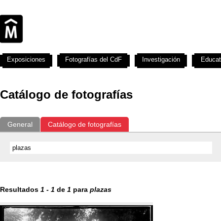
Exposiciones
Fotografías del CdF
Investigación
Educat
Catálogo de fotografías
General
Catálogo de fotografías
Resultados
1
-
1
de
1
para
plazas