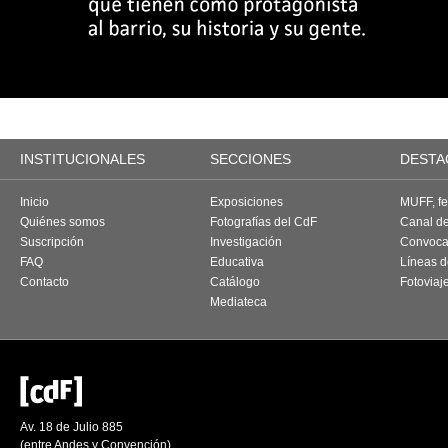
INSTITUCIONALES
SECCIONES
DESTA
Inicio
Exposiciones
MUFF, fes
Quiénes somos
Fotografías del CdF
Canal d
Suscripción
Investigación
Convoca
FAQ
Educativa
Líneas d
Contacto
Catálogo
Fotoviaj
Mediateca
Av. 18 de Julio 885
(entre Andes y Convención)