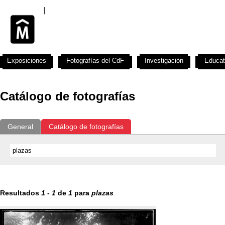
Exposiciones
Fotografías del CdF
Investigación
Educat
Catálogo de fotografías
General
Catálogo de fotografías
Resultados
1
-
1
de
1
para
plazas