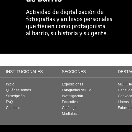
INSTITUCIONALES
SECCIONES
DESTA
Inicio
Exposiciones
MUFF, fes
Quiénes somos
Fotografías del CdF
Canal d
Suscripción
Investigación
Convoca
FAQ
Educativa
Líneas d
Contacto
Catálogo
Fotoviaj
Mediateca