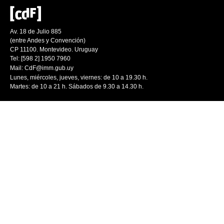
Av. 18 de Julio 885
(entre Andes y Convención)
CP 11100. Montevideo. Uruguay
Tel: [598 2] 1950 7960
Mail:
CdF@imm.gub.uy
Lunes, miércoles, jueves, viernes: de 10 a 19.30 h.
Martes: de 10 a 21 h. Sábados de 9.30 a 14.30 h.