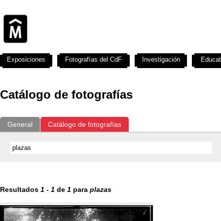
Exposiciones
Fotografías del CdF
Investigación
Educat
Catálogo de fotografías
General
Catálogo de fotografías
Resultados
1
-
1
de
1
para
plazas