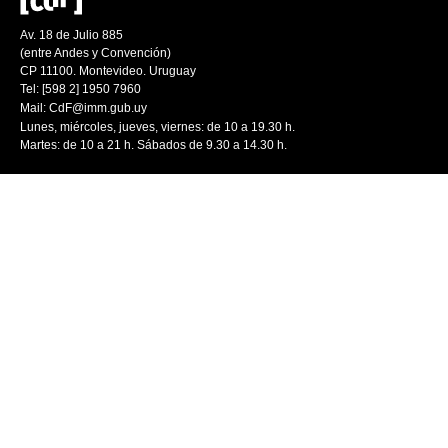
Av. 18 de Julio 885
(entre Andes y Convención)
CP 11100. Montevideo. Uruguay
Tel: [598 2] 1950 7960
Mail:
CdF@imm.gub.uy
Lunes, miércoles, jueves, viernes: de 10 a 19.30 h.
Martes: de 10 a 21 h. Sábados de 9.30 a 14.30 h.