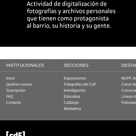
INSTITUCIONALES
SECCIONES
DESTA
Inicio
Exposiciones
MUFF, fes
Quiénes somos
Fotografías del CdF
Canal d
Suscripción
Investigación
Convoca
FAQ
Educativa
Líneas d
Contacto
Catálogo
Fotoviaj
Mediateca