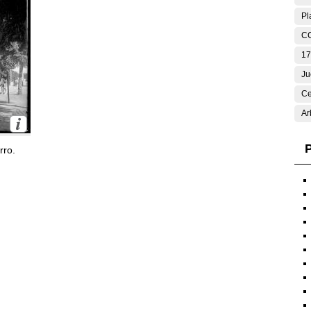
Pl
C
17
Ju
Ce
Ar
P
rro.