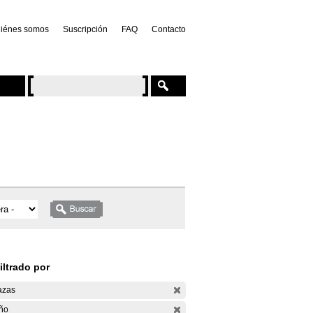
iénes somos
Suscripción
FAQ
Contacto
iltrado por
azas
ño