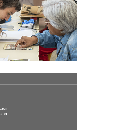
Razón
e CdF