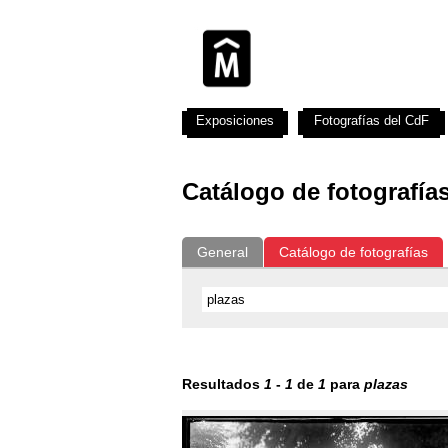
Exposiciones
Fotografías del CdF
Catálogo de fotografía
General
Catálogo de fotografías
Resultados
1
-
1
de
1
para
plazas