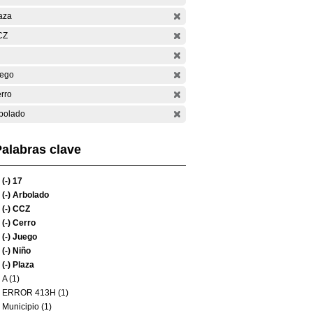
aza
CZ
ego
rro
bolado
alabras clave
(-)
17
(-)
Arbolado
(-)
CCZ
(-)
Cerro
(-)
Juego
(-)
Niño
(-)
Plaza
A (1)
ERROR 413H (1)
Municipio (1)