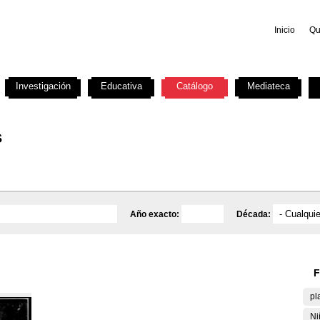
Inicio
Qu
Investigación
Educativa
Catálogo
Mediateca
s
Año exacto:
Década:
F
pl
Ni