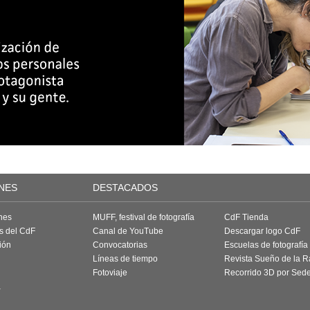
NES
DESTACADOS
nes
MUFF, festival de fotografía
CdF Tienda
as del CdF
Canal de YouTube
Descargar logo CdF
ión
Convocatorias
Escuelas de fotografía
Líneas de tiempo
Revista Sueño de la 
Fotoviaje
Recorrido 3D por Sed
a