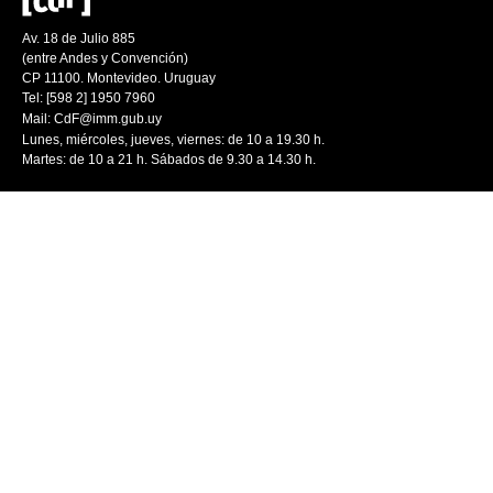
Av. 18 de Julio 885
(entre Andes y Convención)
CP 11100. Montevideo. Uruguay
Tel: [598 2] 1950 7960
Mail:
CdF@imm.gub.uy
Lunes, miércoles, jueves, viernes: de 10 a 19.30 h.
Martes: de 10 a 21 h. Sábados de 9.30 a 14.30 h.