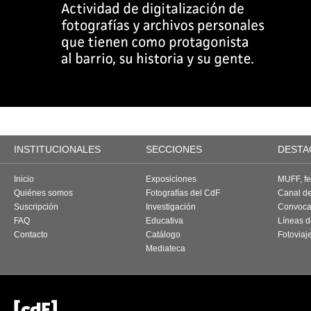
INSTITUCIONALES
SECCIONES
DESTA
Inicio
Exposiciones
MUFF, fes
Quiénes somos
Fotografías del CdF
Canal d
Suscripción
Investigación
Convoca
FAQ
Educativa
Líneas d
Contacto
Catálogo
Fotoviaj
Mediateca