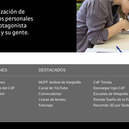
NES
DESTACADOS
nes
MUFF, festival de fotografía
CdF Tienda
as del CdF
Canal de YouTube
Descargar logo CdF
ión
Convocatorias
Escuelas de fotografía
Líneas de tiempo
Revista Sueño de la 
Fotoviaje
Recorrido 3D por Sed
a