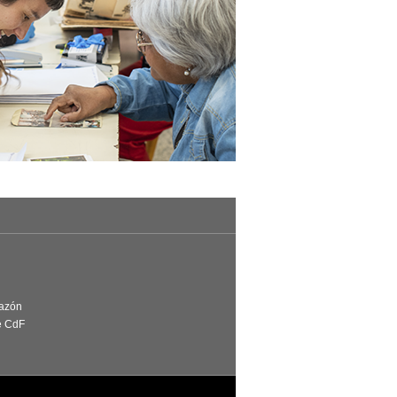
Razón
e CdF