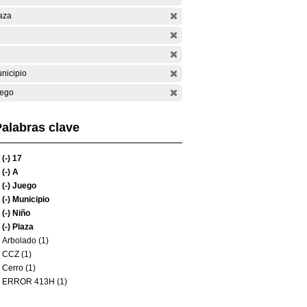
aza
nicipio
ego
alabras clave
(-)
17
(-)
A
(-)
Juego
(-)
Municipio
(-)
Niño
(-)
Plaza
Arbolado (1)
CCZ (1)
Cerro (1)
ERROR 413H (1)