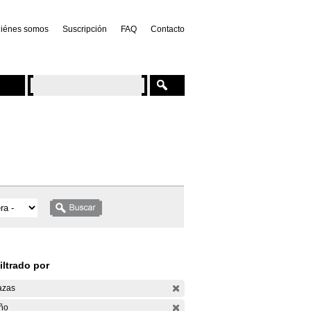
iénes somos
Suscripción
FAQ
Contacto
iltrado por
azas
ño