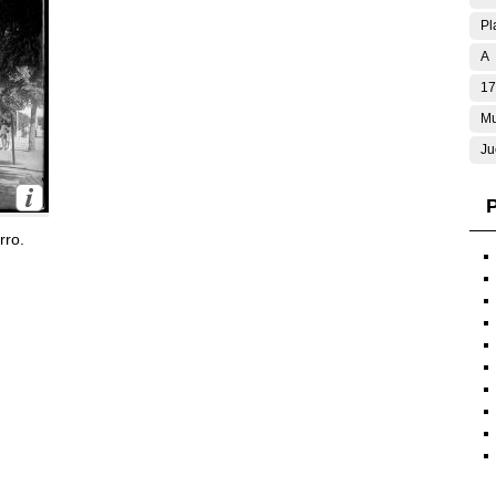
Pl
A
17
Mu
Ju
P
rro.