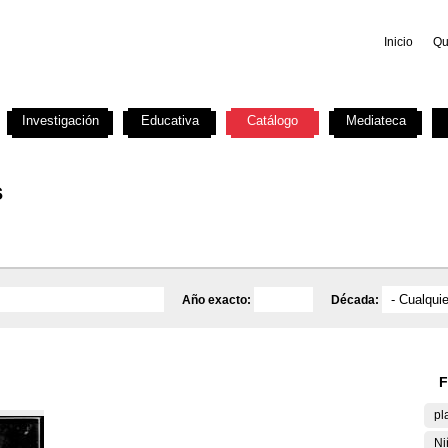
Inicio
Qu
Investigación
Educativa
Catálogo
Mediateca
s
Año exacto:
Década:
F
pl
Ni