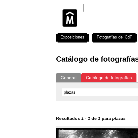
Exposiciones
Fotografías del CdF
Catálogo de fotografía
General
Catálogo de fotografías
Resultados
1
-
1
de
1
para
plazas