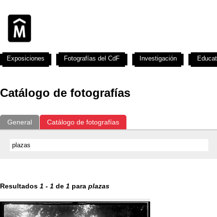
Exposiciones
Fotografías del CdF
Investigación
Educat
Catálogo de fotografías
General
Catálogo de fotografías
Resultados
1
-
1
de
1
para
plazas