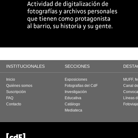
INSTITUCIONALES
SECCIONES
DESTA
Inicio
Exposiciones
MUFF, fes
Quiénes somos
Fotografías del CdF
Canal d
Suscripción
Investigación
Convoca
FAQ
Educativa
Líneas d
Contacto
Catálogo
Fotoviaj
Mediateca