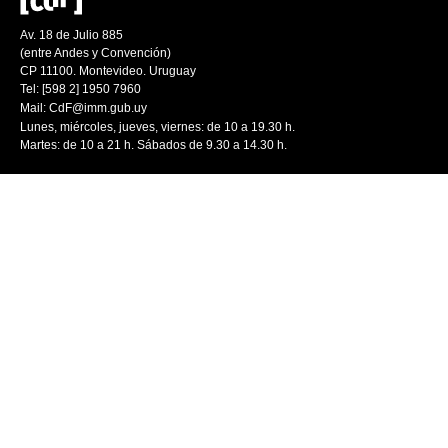
Av. 18 de Julio 885
(entre Andes y Convención)
CP 11100. Montevideo. Uruguay
Tel: [598 2] 1950 7960
Mail:
CdF@imm.gub.uy
Lunes, miércoles, jueves, viernes: de 10 a 19.30 h.
Martes: de 10 a 21 h. Sábados de 9.30 a 14.30 h.