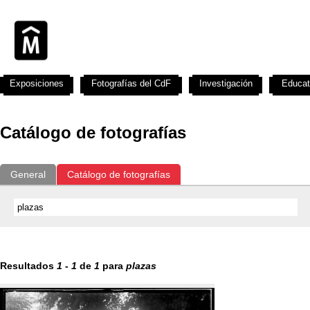
Exposiciones
Fotografías del CdF
Investigación
Educat
Catálogo de fotografías
General
Catálogo de fotografías
Resultados
1
-
1
de
1
para
plazas