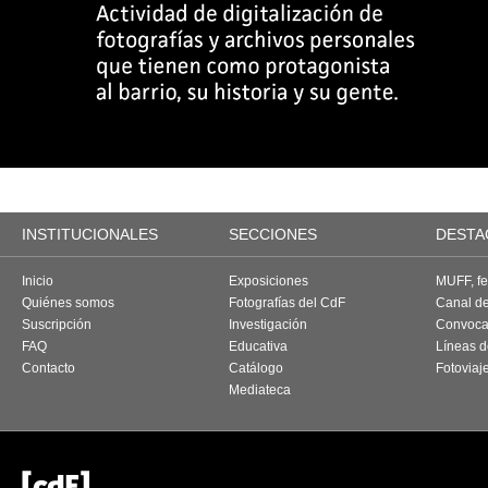
INSTITUCIONALES
SECCIONES
DESTA
Inicio
Exposiciones
MUFF, fes
Quiénes somos
Fotografías del CdF
Canal d
Suscripción
Investigación
Convoca
FAQ
Educativa
Líneas d
Contacto
Catálogo
Fotoviaj
Mediateca