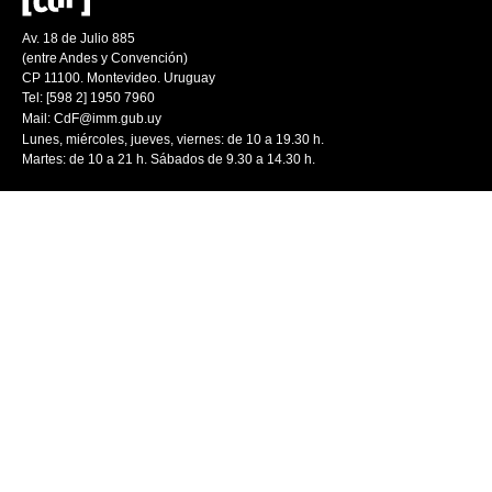
Av. 18 de Julio 885
(entre Andes y Convención)
CP 11100. Montevideo. Uruguay
Tel: [598 2] 1950 7960
Mail:
CdF@imm.gub.uy
Lunes, miércoles, jueves, viernes: de 10 a 19.30 h.
Martes: de 10 a 21 h. Sábados de 9.30 a 14.30 h.