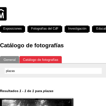
Exposiciones
Fotografías del CdF
Investigación
Educat
Catálogo de fotografías
General
Catálogo de fotografías
Resultados
1
-
1
de
1
para
plazas