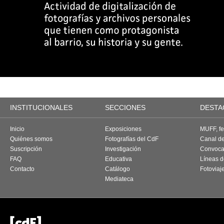
INSTITUCIONALES
SECCIONES
DESTA
Inicio
Exposiciones
MUFF, fes
Quiénes somos
Fotografías del CdF
Canal d
Suscripción
Investigación
Convoca
FAQ
Educativa
Líneas d
Contacto
Catálogo
Fotoviaj
Mediateca