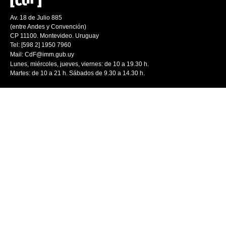
Av. 18 de Julio 885
(entre Andes y Convención)
CP 11100. Montevideo. Uruguay
Tel: [598 2] 1950 7960
Mail:
CdF@imm.gub.uy
Lunes, miércoles, jueves, viernes: de 10 a 19.30 h.
Martes: de 10 a 21 h. Sábados de 9.30 a 14.30 h.