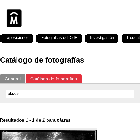
Exposiciones
Fotografías del CdF
Investigación
Educat
Catálogo de fotografías
General
Catálogo de fotografías
Resultados
1
-
1
de
1
para
plazas