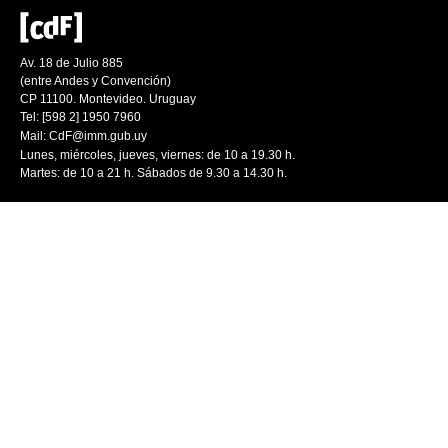
Av. 18 de Julio 885
(entre Andes y Convención)
CP 11100. Montevideo. Uruguay
Tel: [598 2] 1950 7960
Mail:
CdF@imm.gub.uy
Lunes, miércoles, jueves, viernes: de 10 a 19.30 h.
Martes: de 10 a 21 h. Sábados de 9.30 a 14.30 h.