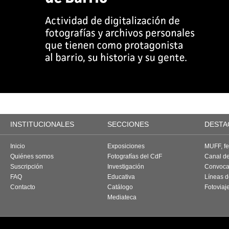
INSTITUCIONALES
SECCIONES
DESTA
Inicio
Exposiciones
MUFF, fes
Quiénes somos
Fotografías del CdF
Canal d
Suscripción
Investigación
Convoca
FAQ
Educativa
Líneas d
Contacto
Catálogo
Fotoviaj
Mediateca