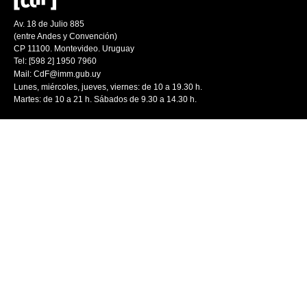
Av. 18 de Julio 885
(entre Andes y Convención)
CP 11100. Montevideo. Uruguay
Tel: [598 2] 1950 7960
Mail:
CdF@imm.gub.uy
Lunes, miércoles, jueves, viernes: de 10 a 19.30 h.
Martes: de 10 a 21 h. Sábados de 9.30 a 14.30 h.