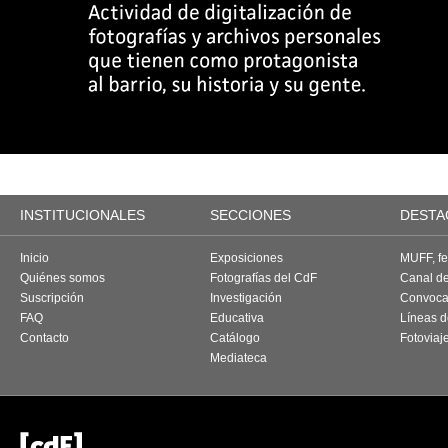
INSTITUCIONALES
SECCIONES
DESTA
Inicio
Exposiciones
MUFF, fes
Quiénes somos
Fotografías del CdF
Canal d
Suscripción
Investigación
Convoca
FAQ
Educativa
Líneas d
Contacto
Catálogo
Fotoviaj
Mediateca