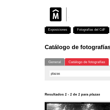
Exposiciones
Fotografías del CdF
Catálogo de fotografía
General
Catálogo de fotografías
Resultados
1
-
1
de
1
para
plazas