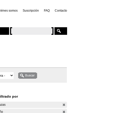
iénes somos
Suscripción
FAQ
Contacto
iltrado por
azas
ño