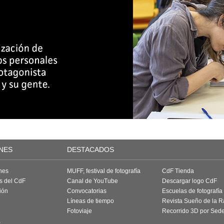
NES
DESTACADOS
nes
MUFF, festival de fotografía
CdF Tienda
as del CdF
Canal de YouTube
Descargar logo CdF
ión
Convocatorias
Escuelas de fotografía
Líneas de tiempo
Revista Sueño de la 
Fotoviaje
Recorrido 3D por Sed
a