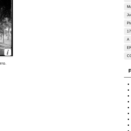
Mu
Ju
Pl
17
A
E
C
rro.
P