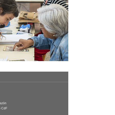
Razón
e CdF