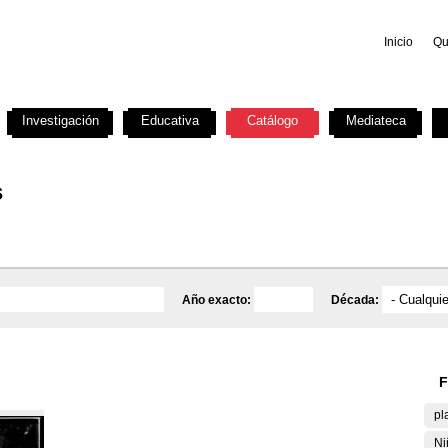
Inicio
Qu
Investigación
Educativa
Catálogo
Mediateca
s
Año exacto:
Década:
F
pl
Ni