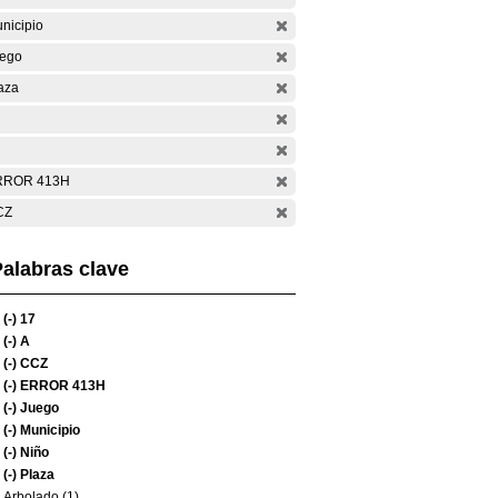
nicipio
ego
aza
RROR 413H
CZ
alabras clave
(-)
17
(-)
A
(-)
CCZ
(-)
ERROR 413H
(-)
Juego
(-)
Municipio
(-)
Niño
(-)
Plaza
Arbolado (1)