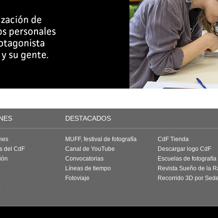
NES
DESTACADOS
nes
MUFF, festival de fotografía
CdF Tienda
as del CdF
Canal de YouTube
Descargar logo CdF
ión
Convocatorias
Escuelas de fotografía
Líneas de tiempo
Revista Sueño de la 
Fotoviaje
Recorrido 3D por Sed
a