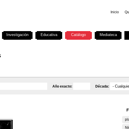
Inicio
Qu
Investigación
Educativa
Catálogo
Mediateca
s
Año exacto:
Década:
F
pl
Ni