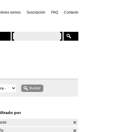
iénes somos
Suscripción
FAQ
Contacto
iltrado por
azas
ño