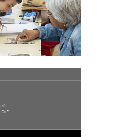
Razón
e CdF