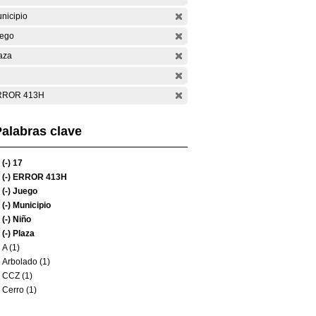
nicipio
ego
aza
RROR 413H
alabras clave
(-)
17
(-)
ERROR 413H
(-)
Juego
(-)
Municipio
(-)
Niño
(-)
Plaza
A (1)
Arbolado (1)
CCZ (1)
Cerro (1)