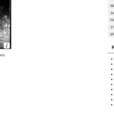
Mu
Ju
Pl
17
E
P
rro.