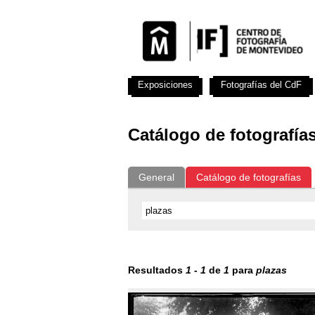
Exposiciones
Fotografías del CdF
Catálogo de fotografía
General
Catálogo de fotografías
Resultados
1
-
1
de
1
para
plazas