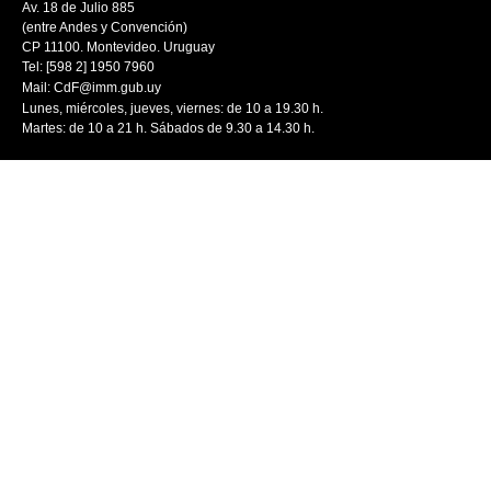
Av. 18 de Julio 885
(entre Andes y Convención)
CP 11100. Montevideo. Uruguay
Tel: [598 2] 1950 7960
Mail:
CdF@imm.gub.uy
Lunes, miércoles, jueves, viernes: de 10 a 19.30 h.
Martes: de 10 a 21 h. Sábados de 9.30 a 14.30 h.