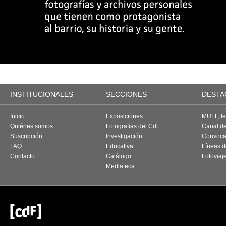
INSTITUCIONALES
SECCIONES
DESTA
Inicio
Exposiciones
MUFF, fes
Quiénes somos
Fotografías del CdF
Canal d
Suscripción
Investigación
Convoca
FAQ
Educativa
Líneas d
Contacto
Catálogo
Fotoviaj
Mediateca