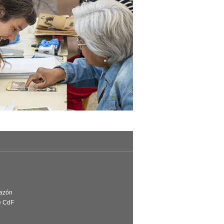
Razón
e CdF