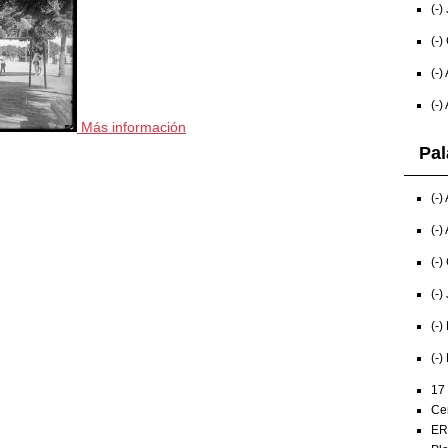
(-)
(-)
(-)
(-)
Más información
Pal
(-)
(-)
(-)
(-)
(-)
(-)
17 
Cer
ER