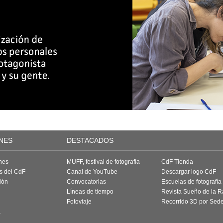
NES
DESTACADOS
nes
MUFF, festival de fotografía
CdF Tienda
as del CdF
Canal de YouTube
Descargar logo CdF
ión
Convocatorias
Escuelas de fotografía
Líneas de tiempo
Revista Sueño de la 
Fotoviaje
Recorrido 3D por Sed
a