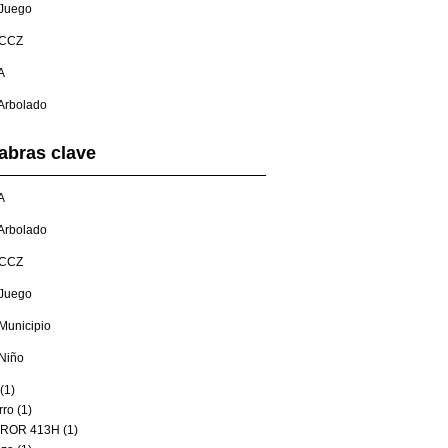
Juego
CCZ
A
Arbolado
abras clave
A
Arbolado
CCZ
Juego
Municipio
Niño
(1)
ro (1)
ROR 413H (1)