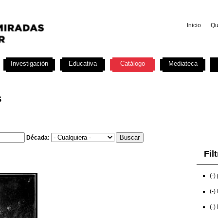
Inicio
Qu
Investigación
Educativa
Catálogo
Mediateca
s
Década:
Fil
(-)
(-)
(-)