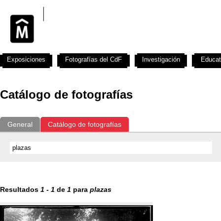
Exposiciones
Fotografías del CdF
Investigación
Educat
Catálogo de fotografías
General
Catálogo de fotografías
Resultados
1
-
1
de
1
para
plazas