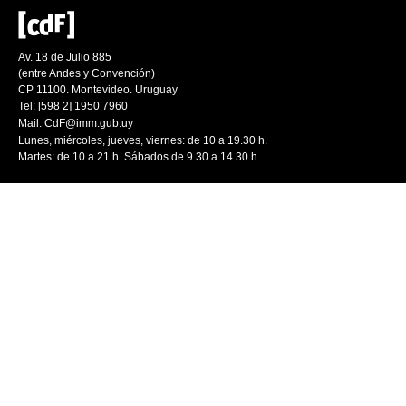
Av. 18 de Julio 885
(entre Andes y Convención)
CP 11100. Montevideo. Uruguay
Tel: [598 2] 1950 7960
Mail:
CdF@imm.gub.uy
Lunes, miércoles, jueves, viernes: de 10 a 19.30 h.
Martes: de 10 a 21 h. Sábados de 9.30 a 14.30 h.