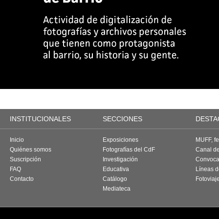
INSTITUCIONALES
SECCIONES
DESTA
Inicio
Exposiciones
MUFF, fes
Quiénes somos
Fotografías del CdF
Canal d
Suscripción
Investigación
Convoca
FAQ
Educativa
Líneas d
Contacto
Catálogo
Fotoviaj
Mediateca