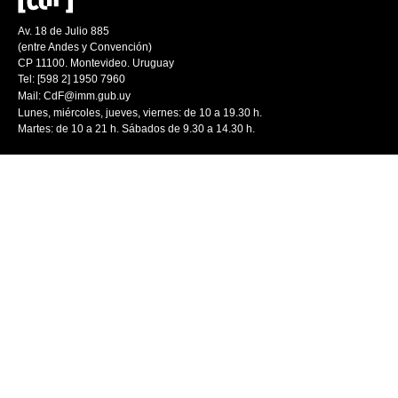
Av. 18 de Julio 885
(entre Andes y Convención)
CP 11100. Montevideo. Uruguay
Tel: [598 2] 1950 7960
Mail:
CdF@imm.gub.uy
Lunes, miércoles, jueves, viernes: de 10 a 19.30 h.
Martes: de 10 a 21 h. Sábados de 9.30 a 14.30 h.