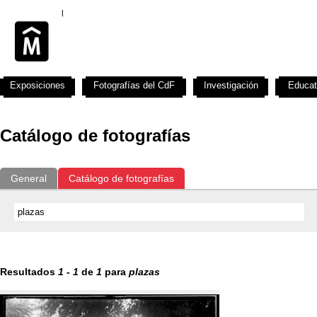
Exposiciones
Fotografías del CdF
Investigación
Educat
Catálogo de fotografías
General
Catálogo de fotografías
Resultados
1
-
1
de
1
para
plazas