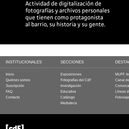
INSTITUCIONALES
SECCIONES
DESTA
Inicio
Exposiciones
MUFF, fes
Quiénes somos
Fotografías del CdF
Canal d
Suscripción
Investigación
Convoca
FAQ
Educativa
Líneas d
Contacto
Catálogo
Fotoviaj
Mediateca