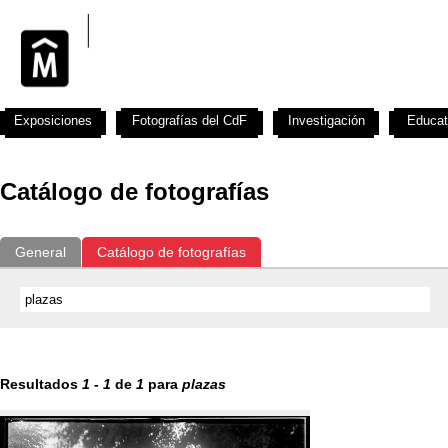
Exposiciones
Fotografías del CdF
Investigación
Educat
Catálogo de fotografías
General
Catálogo de fotografías
Resultados
1
-
1
de
1
para
plazas