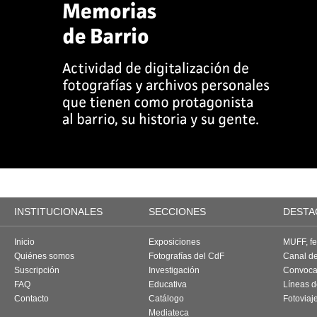
INSTITUCIONALES
SECCIONES
DESTA
Inicio
Exposiciones
MUFF, fes
Quiénes somos
Fotografías del CdF
Canal d
Suscripción
Investigación
Convoca
FAQ
Educativa
Líneas d
Contacto
Catálogo
Fotoviaj
Mediateca