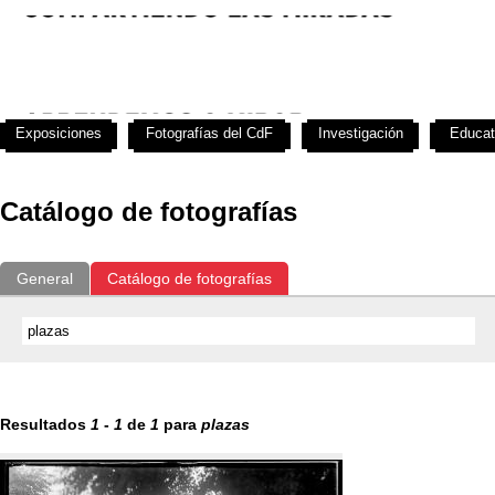
Exposiciones
Fotografías del CdF
Investigación
Educat
Catálogo de fotografías
General
Catálogo de fotografías
Resultados
1
-
1
de
1
para
plazas