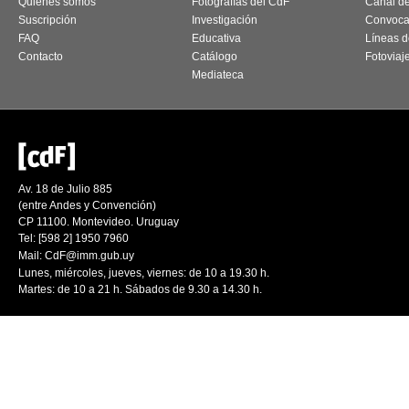
Quiénes somos
Fotografías del CdF
Canal d
Suscripción
Investigación
Convoca
FAQ
Educativa
Líneas d
Contacto
Catálogo
Fotoviaj
Mediateca
Av. 18 de Julio 885
(entre Andes y Convención)
CP 11100. Montevideo. Uruguay
Tel: [598 2] 1950 7960
Mail:
CdF@imm.gub.uy
Lunes, miércoles, jueves, viernes: de 10 a 19.30 h.
Martes: de 10 a 21 h. Sábados de 9.30 a 14.30 h.