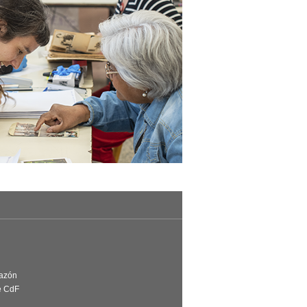
Razón
e CdF