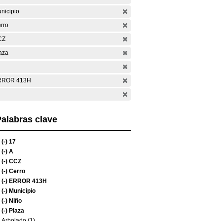
nicipio
rro
CZ
aza
RROR 413H
alabras clave
(-)
17
(-)
A
(-)
CCZ
(-)
Cerro
(-)
ERROR 413H
(-)
Municipio
(-)
Niño
(-)
Plaza
Arbolado (1)