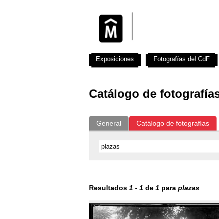
Exposiciones
Fotografías del CdF
Catálogo de fotografía
General
Catálogo de fotografías
Resultados
1
-
1
de
1
para
plazas