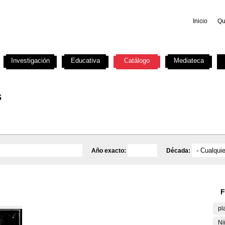
Inicio
Qu
Investigación
Educativa
Catálogo
Mediateca
s
Año exacto:
Década:
F
pl
Ni