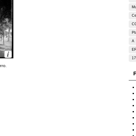
Mu
Ce
C
Pl
A
E
17
rro.
P