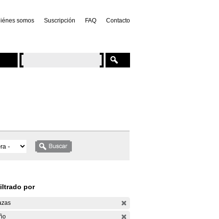
iénes somos
Suscripción
FAQ
Contacto
iltrado por
azas
ño