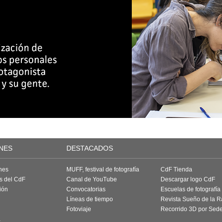
NES
DESTACADOS
nes
MUFF, festival de fotografía
CdF Tienda
as del CdF
Canal de YouTube
Descargar logo CdF
ión
Convocatorias
Escuelas de fotografía
Líneas de tiempo
Revista Sueño de la 
Fotoviaje
Recorrido 3D por Sed
a