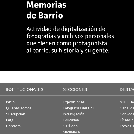
INSTITUCIONALES
SECCIONES
DESTA
Inicio
Exposiciones
MUFF, fes
Quiénes somos
Fotografías del CdF
Canal d
Suscripción
Investigación
Convoca
FAQ
Educativa
Líneas d
Contacto
Catálogo
Fotoviaj
Mediateca