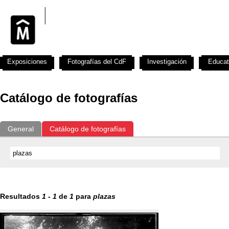
Exposiciones
Fotografías del CdF
Investigación
Educat
Catálogo de fotografías
General
Catálogo de fotografías
Resultados
1
-
1
de
1
para
plazas