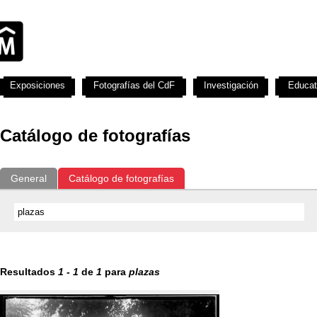
Exposiciones
Fotografías del CdF
Investigación
Educat
Catálogo de fotografías
General
Catálogo de fotografías
Resultados
1
-
1
de
1
para
plazas