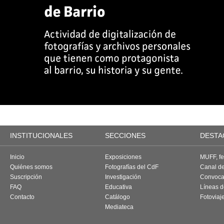
INSTITUCIONALES
SECCIONES
DESTA
Inicio
Exposiciones
MUFF, fes
Quiénes somos
Fotografías del CdF
Canal d
Suscripción
Investigación
Convoca
FAQ
Educativa
Líneas d
Contacto
Catálogo
Fotoviaj
Mediateca