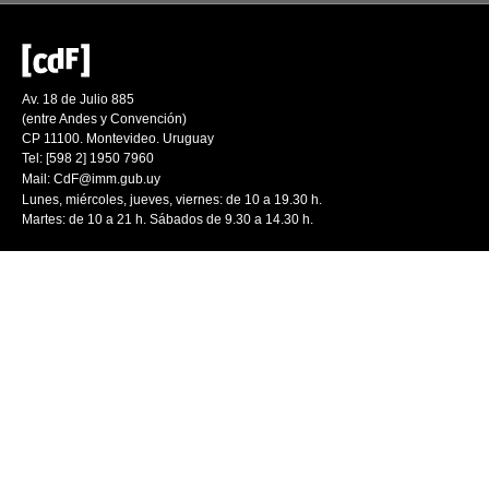
Av. 18 de Julio 885
(entre Andes y Convención)
CP 11100. Montevideo. Uruguay
Tel: [598 2] 1950 7960
Mail:
CdF@imm.gub.uy
Lunes, miércoles, jueves, viernes: de 10 a 19.30 h.
Martes: de 10 a 21 h. Sábados de 9.30 a 14.30 h.