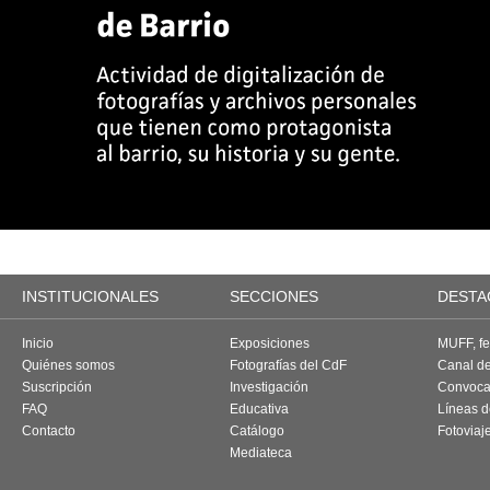
INSTITUCIONALES
SECCIONES
DESTA
Inicio
Exposiciones
MUFF, fes
Quiénes somos
Fotografías del CdF
Canal d
Suscripción
Investigación
Convoca
FAQ
Educativa
Líneas d
Contacto
Catálogo
Fotoviaj
Mediateca