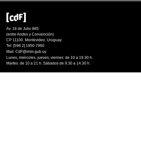
Av. 18 de Julio 885
(entre Andes y Convención)
CP 11100. Montevideo. Uruguay
Tel: [598 2] 1950 7960
Mail:
CdF@imm.gub.uy
Lunes, miércoles, jueves, viernes: de 10 a 19.30 h.
Martes: de 10 a 21 h. Sábados de 9.30 a 14.30 h.