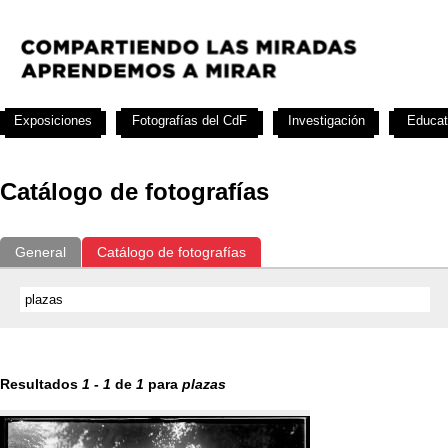
Exposiciones
Fotografías del CdF
Investigación
Educat
Catálogo de fotografías
General
Catálogo de fotografías
Resultados
1
-
1
de
1
para
plazas